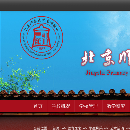
首页
学校概况
学校管理
教学研究
当前位置
首页
-->
德育之窗
-->
学生风采
-->
艺术活动
--