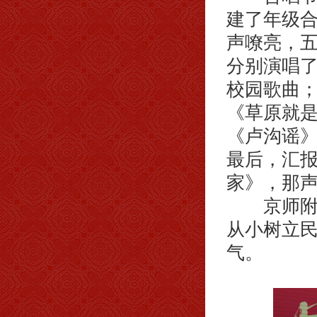
建了年级
声嘹亮，
分别演唱
校园歌曲；
《草原就是
《卢沟谣
最后，汇
家》，那
京师附小
从小树立
气。