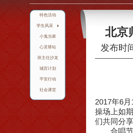
特色活动
学生风采
北京
小鬼当家
发布时
心灵驿站
班主任沙龙
城宫计划
平安行动
北
社会课堂
2017年
操场上如
们共同分
合唱节自