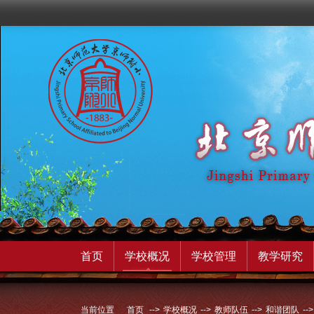
首页
学校概况
学校管理
教学研究
当前位置
首页
-->
学校概况
-->
教师队伍
-->
和谐团队
-->