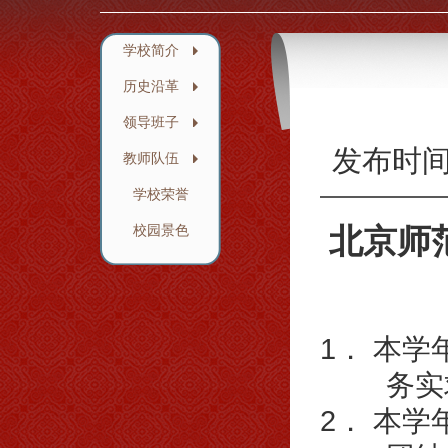
学校简介
历史沿革
领导班子
发布时
教师队伍
学校荣誉
北京师
校园景色
1． 本
务实求
2． 本