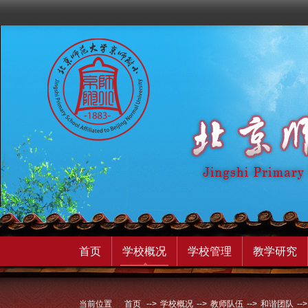
首页
学校概况
学校管理
教学研究
当前位置
首页
-->
学校概况
-->
教师队伍
-->
和谐团队
-->