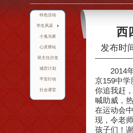
特色活动
学生风采
西
小鬼当家
发布时
心灵驿站
班主任沙龙
城宫计划
2014年
京159中
平安行动
你追我赶
社会课堂
喊助威，
在运动会
现，令老
孩子们！