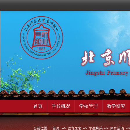
首页
学校概况
学校管理
教学研究
当前位置
首页
-->
德育之窗
-->
学生风采
-->
体育活动
--