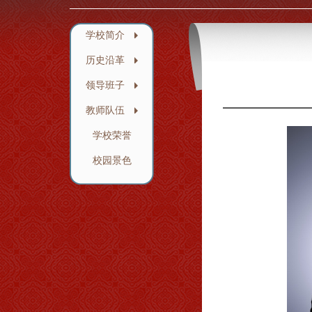
学校简介
历史沿革
领导班子
教师队伍
学校荣誉
校园景色